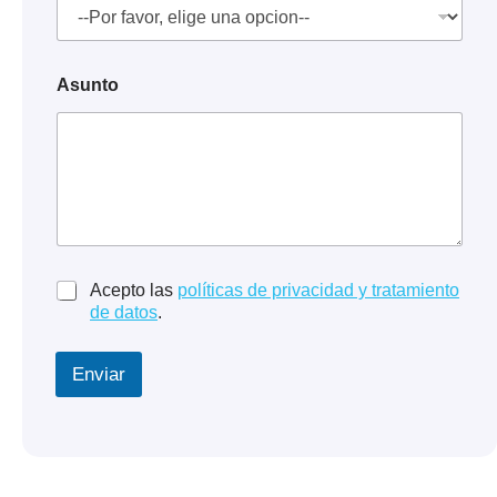
Asunto
a
Acepto las
políticas de privacidad y tratamiento
c
de datos
.
e
p
t
Enviar
a
c
i
o
n