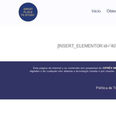
Inicio
Obten
[INSERT_ELEMENTOR id="407
Esta página de internet y su contenido son propiedad de
CIPRÉS M
digitales o de cualquier otro sistema o tecnología creada o por crearse, 
Política de T