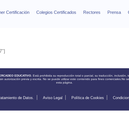
er Certificación
Colegios Certificados
Rectores
Prensa
"]
ERCADEO EDUCATIVO.
Está prohibida su reproducción total o parcial, su traducción, inclusión
sin autorización previa y escrita. No se puede utilizar este contenido para fines comerciales.No s
esta página.
ratamiento de Datos.
Aviso Legal
Política de Cookies
Condicio