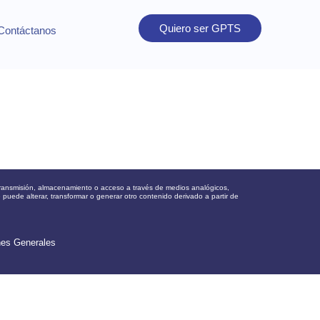
Quiero ser GPTS
Contáctanos
, transmisión, almacenamiento o acceso a través de medios analógicos,
e puede alterar, transformar o generar otro contenido derivado a partir de
nes Generales