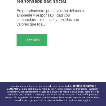
responsabilidad social
Emprendimiento, preservación del medio
ambiente y responsabilidad con
comunidades menos favorecidas son
valores que los...
Leer más
Esta página de internet y su contenido son propiedad de
CIPRÉS MERCADEO
EDUCATIVO.
Está prohibida su reproducción total o parcial, su traducción, inclusión,
transmisión, almacenamiento o acceso a través de medios analógicos, digitales o de
cualquier otro sistema o tecnología creada o por crearse, sin autorización previa y
escrita. No se puede utilizar este contenido para fines comerciales.No se puede alterar,
transformar o generar otro contenido derivado a partir de esta página.