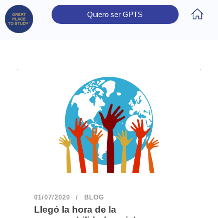
Quiero ser GPTS
Inicio
Obtener Certificación
Colegios Certificados
Rectores
Prensa
Contáctanos
01/07/2020
BLOG
Llegó la hora de la