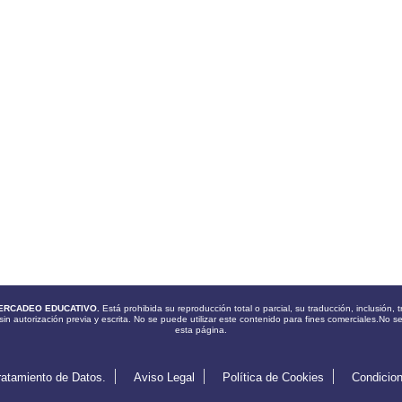
ERCADEO EDUCATIVO.
Está prohibida su reproducción total o parcial, su traducción, inclusión
sin autorización previa y escrita. No se puede utilizar este contenido para fines comerciales.No s
esta página.
ratamiento de Datos.
Aviso Legal
Política de Cookies
Condicio