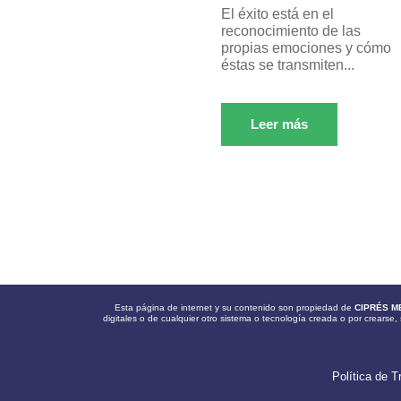
El éxito está en el
reconocimiento de las
propias emociones y cómo
éstas se transmiten...
Leer más
Esta página de internet y su contenido son propiedad de
CIPRÉS M
digitales o de cualquier otro sistema o tecnología creada o por crearse, 
Política de T