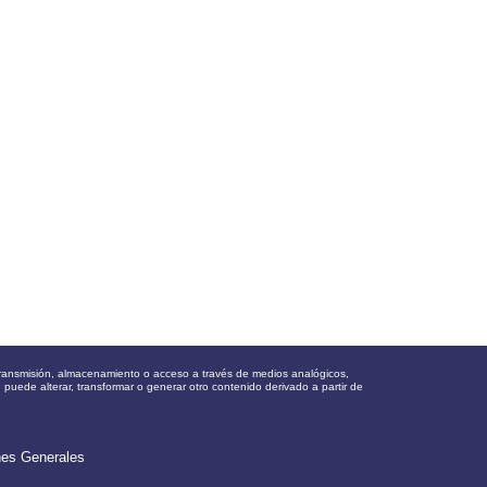
, transmisión, almacenamiento o acceso a través de medios analógicos,
e puede alterar, transformar o generar otro contenido derivado a partir de
nes Generales