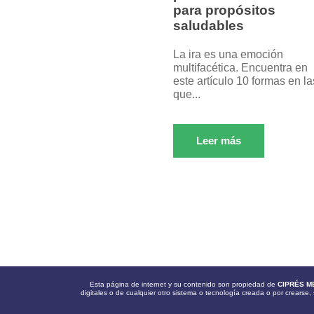
para propósitos
saludables
La ira es una emoción
multifacética. Encuentra en
este artículo 10 formas en la
que...
Leer más
Esta página de internet y su contenido son propiedad de
CIPRÉS M
digitales o de cualquier otro sistema o tecnología creada o por crearse, 