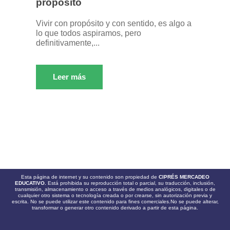
propósito
Vivir con propósito y con sentido, es algo a
lo que todos aspiramos, pero
definitivamente,...
Leer más
Esta página de internet y su contenido son propiedad de
CIPRÉS MERCADEO
EDUCATIVO.
Está prohibida su reproducción total o parcial, su traducción, inclusión,
transmisión, almacenamiento o acceso a través de medios analógicos, digitales o de
cualquier otro sistema o tecnología creada o por crearse, sin autorización previa y
escrita. No se puede utilizar este contenido para fines comerciales.No se puede alterar,
transformar o generar otro contenido derivado a partir de esta página.