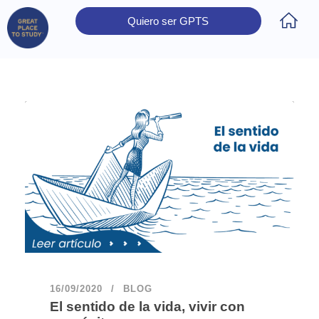
Quiero ser GPTS
Inicio
Obtener Certificación
Colegios Certificados
Rectores
Prensa
Contáctanos
16/09/2020
BLOG
El sentido de la vida, vivir con