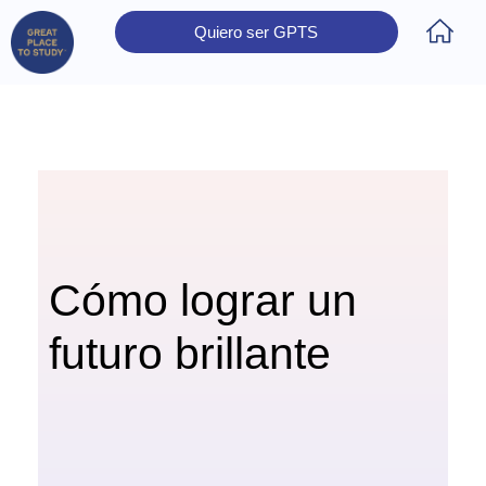
Quiero ser GPTS
Inicio
Obtener Certificación
Colegios Certificados
Rectores
Prensa
Contáctanos
Cómo lograr un
futuro brillante