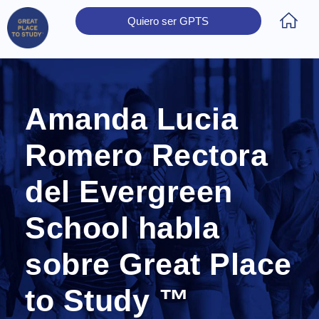
Quiero ser GPTS
Inicio
Obtener Certificación
Colegios Certificados
Rectores
Prensa
Contáctanos
Amanda Lucia
Romero Rectora
del Evergreen
School habla
sobre Great Place
to Study ™