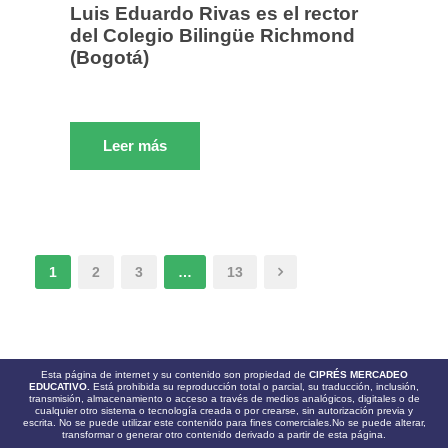
Luis Eduardo Rivas es el rector
del Colegio Bilingüe Richmond
(Bogotá)
Leer más
1
2
3
…
13
Esta página de internet y su contenido son propiedad de
CIPRÉS MERCADEO
EDUCATIVO.
Está prohibida su reproducción total o parcial, su traducción, inclusión,
transmisión, almacenamiento o acceso a través de medios analógicos, digitales o de
cualquier otro sistema o tecnología creada o por crearse, sin autorización previa y
escrita. No se puede utilizar este contenido para fines comerciales.No se puede alterar,
transformar o generar otro contenido derivado a partir de esta página.