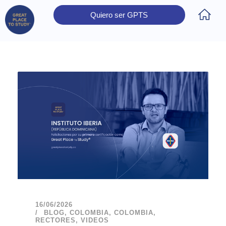
Quiero ser GPTS
Inicio
Obtener Certificación
Colegios Certificados
Rectores
Prensa
Contáctanos
16/06/2026
BLOG
,
COLOMBIA
,
COLOMBIA
,
RECTORES
,
VIDEOS