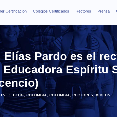
er Certificación
Colegios Certificados
Rectores
Prensa
Elías Pardo es el rec
 Educadora Espíritu 
icencio)
PTS
BLOG
,
COLOMBIA
,
COLOMBIA
,
RECTORES
,
VIDEOS