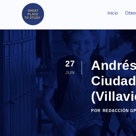
Inicio
Obten
Andrés 
27
JUN
Ciudad
(Villav
POR
REDACCIÓN G