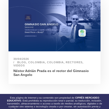
30/04/2026
BLOG
,
COLOMBIA
,
COLOMBIA
,
RECTORES
,
VIDEOS
Néstor Adrián Prada es el rector del Gimnasio
San Angelo
Esta página de internet y su contenido son propiedad de
CIPRÉS MERCADEO
EDUCATIVO.
Está prohibida su reproducción total o parcial, su traducción, inclusión,
transmisión, almacenamiento o acceso a través de medios analógicos, digitales o de
cualquier otro sistema o tecnología creada o por crearse, sin autorización previa y