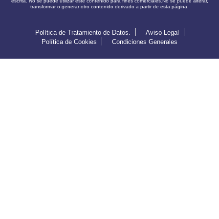
escrita. No se puede utilizar este contenido para fines comerciales.No se puede alterar,
transformar o generar otro contenido derivado a partir de esta página.
Política de Tratamiento de Datos.
Aviso Legal
Política de Cookies
Condiciones Generales