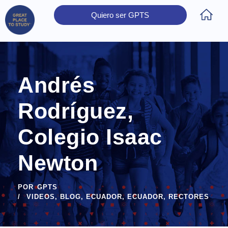
Quiero ser GPTS
Inicio
Obtener Certificación
Colegios Certificados
Rectores
Prensa
Contáctanos
Andrés
Rodríguez,
Colegio Isaac
Newton
POR
GPTS
VIDEOS
,
BLOG
,
ECUADOR
,
ECUADOR
,
RECTORES