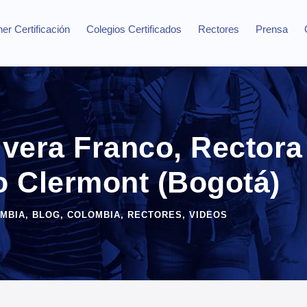
er Certificación
Colegios Certificados
Rectores
Prensa
ivera Franco, Rectora
o Clermont (Bogotá)
MBIA
,
BLOG
,
COLOMBIA
,
RECTORES
,
VIDEOS