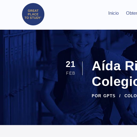
Inicio
Obten
Aída R
21
FEB
Colegi
POR
GPTS
COLO