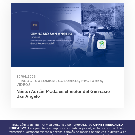
30/04/2026
BLOG
,
COLOMBIA
,
COLOMBIA
,
RECTORES
,
VIDEOS
Néstor Adrián Prada es el rector del Gimnasio
San Angelo
Esta página de internet y su contenido son propiedad de
CIPRÉS MERCADEO
EDUCATIVO.
Está prohibida su reproducción total o parcial, su traducción, inclusión,
transmisión, almacenamiento o acceso a través de medios analógicos, digitales o de