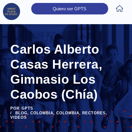
Quiero ser GPTS
Inicio
Obtener Certificación
Colegios Certificados
Rectores
Prensa
Contáctanos
Carlos Alberto
Casas Herrera,
Gimnasio Los
Caobos (Chía)
POR
GPTS
BLOG
,
COLOMBIA
,
COLOMBIA
,
RECTORES
,
VIDEOS