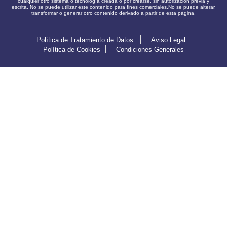
cualquier otro sistema o tecnología creada o por crearse, sin autorización previa y
escrita. No se puede utilizar este contenido para fines comerciales.No se puede alterar,
transformar o generar otro contenido derivado a partir de esta página.
Política de Tratamiento de Datos.
Aviso Legal
Política de Cookies
Condiciones Generales