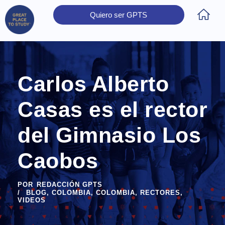
Quiero ser GPTS
Inicio
Obtener Certificación
Colegios Certificados
Rectores
Prensa
Contáctanos
Carlos Alberto
Casas es el rector
del Gimnasio Los
Caobos
POR
REDACCIÓN GPTS
BLOG
,
COLOMBIA
,
COLOMBIA
,
RECTORES
,
VIDEOS