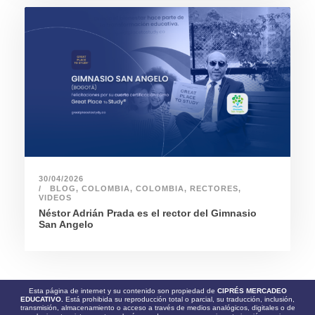
30/04/2026
BLOG
,
COLOMBIA
,
COLOMBIA
,
RECTORES
,
VIDEOS
Néstor Adrián Prada es el rector del Gimnasio
San Angelo
Esta página de internet y su contenido son propiedad de
CIPRÉS MERCADEO
EDUCATIVO.
Está prohibida su reproducción total o parcial, su traducción, inclusión,
transmisión, almacenamiento o acceso a través de medios analógicos, digitales o de