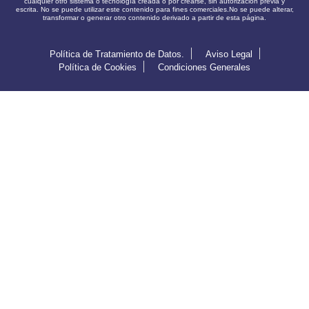
cualquier otro sistema o tecnología creada o por crearse, sin autorización previa y
escrita. No se puede utilizar este contenido para fines comerciales.No se puede alterar,
transformar o generar otro contenido derivado a partir de esta página.
Política de Tratamiento de Datos.
Aviso Legal
Política de Cookies
Condiciones Generales