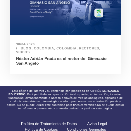
30/04/2026
BLOG
,
COLOMBIA
,
COLOMBIA
,
RECTORES
,
VIDEOS
Néstor Adrián Prada es el rector del Gimnasio
San Angelo
Esta página de internet y su contenido son propiedad de
CIPRÉS MERCADEO
EDUCATIVO.
Está prohibida su reproducción total o parcial, su traducción, inclusión,
transmisión, almacenamiento o acceso a través de medios analógicos, digitales o de
cualquier otro sistema o tecnología creada o por crearse, sin autorización previa y
escrita. No se puede utilizar este contenido para fines comerciales.No se puede alterar,
transformar o generar otro contenido derivado a partir de esta página.
Política de Tratamiento de Datos.
Aviso Legal
Política de Cookies
Condiciones Generales