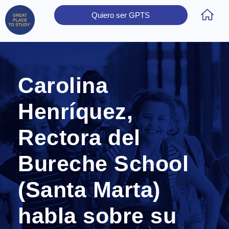
Quiero ser GPTS
Inicio
Obtener Certificación
Colegios Certificados
Rectores
Prensa
Contáctanos
Carolina
Henríquez,
Rectora del
Bureche School
(Santa Marta)
habla sobre su