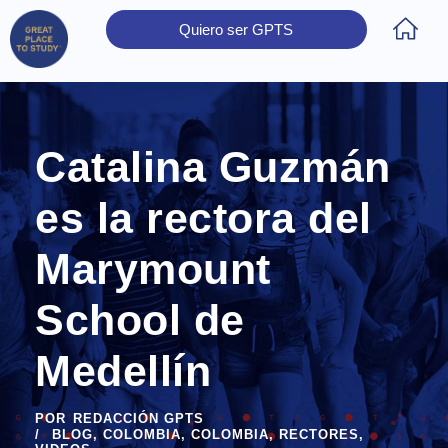
Quiero ser GPTS
Inicio
Obtener Certificación
Colegios Certificados
Rectores
Prensa
Contáctanos
Catalina Guzmán
es la rectora del
Marymount
School de
Medellín
POR
REDACCIÓN GPTS
BLOG
,
COLOMBIA
,
COLOMBIA
,
RECTORES
,