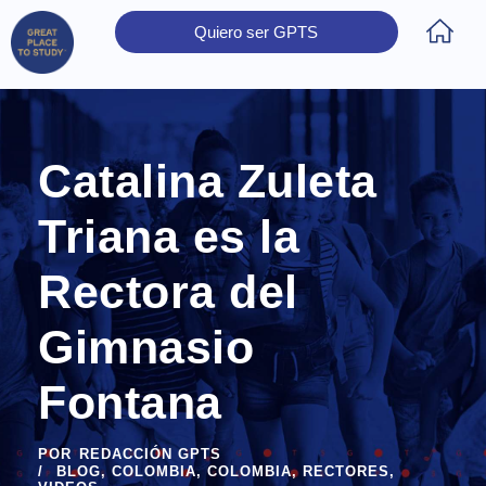
Quiero ser GPTS
Inicio
Obtener Certificación
Colegios Certificados
Rectores
Prensa
Contáctanos
Catalina Zuleta
Triana es la
Rectora del
Gimnasio
Fontana
POR
REDACCIÓN GPTS
BLOG
,
COLOMBIA
,
COLOMBIA
,
RECTORES
,