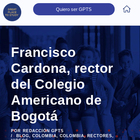
Quiero ser GPTS
Inicio
Obtener Certificación
Colegios Certificados
Rectores
Prensa
Contáctanos
Francisco
Cardona, rector
del Colegio
Americano de
Bogotá
POR
REDACCIÓN GPTS
BLOG
,
COLOMBIA
,
COLOMBIA
,
RECTORES
,