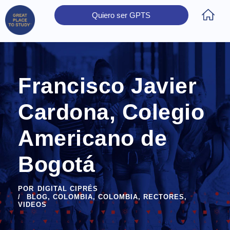
Quiero ser GPTS
Inicio
Obtener Certificación
Colegios Certificados
Rectores
Prensa
Contáctanos
Francisco Javier
Cardona, Colegio
Americano de
Bogotá
POR
DIGITAL CIPRÉS
BLOG
,
COLOMBIA
,
COLOMBIA
,
RECTORES
,
VIDEOS