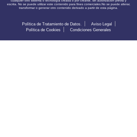
cualquier otro sistema o tecnología creada o por crearse, sin autorización previa y
escrita. No se puede utilizar este contenido para fines comerciales.No se puede alterar,
transformar o generar otro contenido derivado a partir de esta página.
Política de Tratamiento de Datos.
Aviso Legal
Política de Cookies
Condiciones Generales