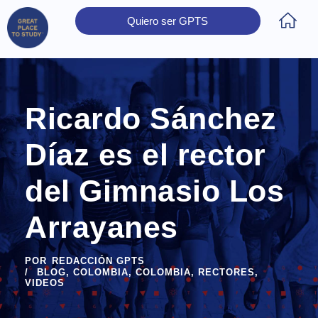
Quiero ser GPTS
Inicio
Obtener Certificación
Colegios Certificados
Rectores
Prensa
Contáctanos
Ricardo Sánchez
Díaz es el rector
del Gimnasio Los
Arrayanes
POR
REDACCIÓN GPTS
BLOG
,
COLOMBIA
,
COLOMBIA
,
RECTORES
,
VIDEOS