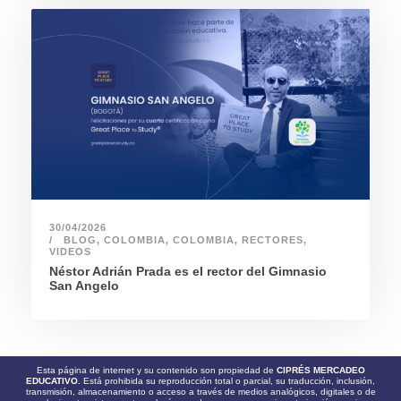
30/04/2026
BLOG
,
COLOMBIA
,
COLOMBIA
,
RECTORES
,
VIDEOS
Néstor Adrián Prada es el rector del Gimnasio
San Angelo
Esta página de internet y su contenido son propiedad de
CIPRÉS MERCADEO
EDUCATIVO.
Está prohibida su reproducción total o parcial, su traducción, inclusión,
transmisión, almacenamiento o acceso a través de medios analógicos, digitales o de