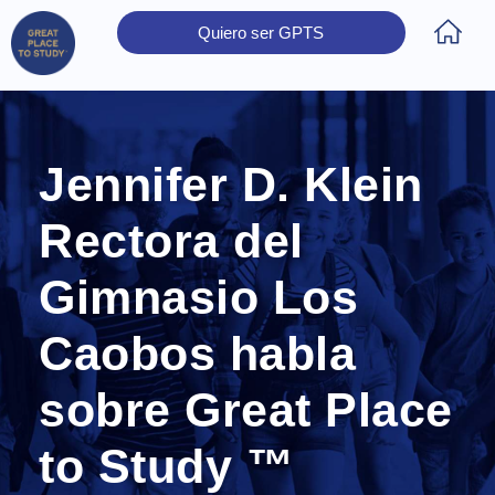
Quiero ser GPTS
Inicio
Obtener Certificación
Colegios Certificados
Rectores
Prensa
Contáctanos
Jennifer D. Klein
Rectora del
Gimnasio Los
Caobos habla
sobre Great Place
to Study ™