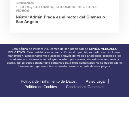
30/04/2026
BLOG
,
COLOMBIA
,
COLOMBIA
,
RECTORES
,
VIDEOS
Néstor Adrián Prada es el rector del Gimnasio
San Angelo
Esta página de internet y su contenido son propiedad de
CIPRÉS MERCADEO
EDUCATIVO.
Está prohibida su reproducción total o parcial, su traducción, inclusión,
transmisión, almacenamiento o acceso a través de medios analógicos, digitales o de
cualquier otro sistema o tecnología creada o por crearse, sin autorización previa y
escrita. No se puede utilizar este contenido para fines comerciales.No se puede alterar,
transformar o generar otro contenido derivado a partir de esta página.
Política de Tratamiento de Datos.
Aviso Legal
Política de Cookies
Condiciones Generales