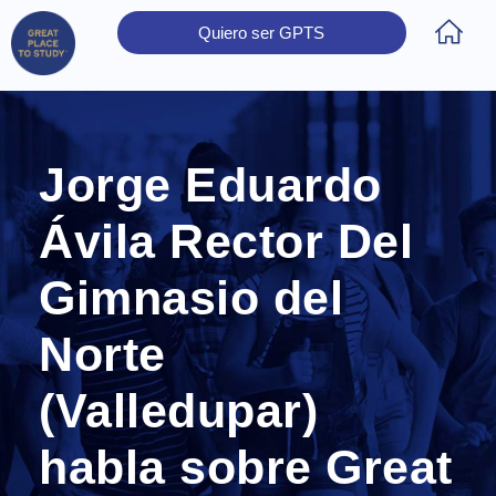
Quiero ser GPTS
Inicio
Obtener Certificación
Colegios Certificados
Rectores
Prensa
Contáctanos
Jorge Eduardo
Ávila Rector Del
Gimnasio del
Norte
(Valledupar)
habla sobre Great