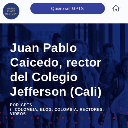
Quiero ser GPTS
Inicio
Obtener Certificación
Colegios Certificados
Rectores
Prensa
Contáctanos
Juan Pablo
Caicedo, rector
del Colegio
Jefferson (Cali)
POR
GPTS
COLOMBIA
,
BLOG
,
COLOMBIA
,
RECTORES
,
VIDEOS