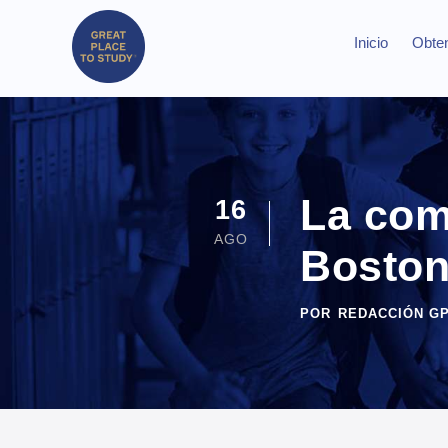
Inicio
Obten
La com
16
AGO
Bosto
POR
REDACCIÓN G