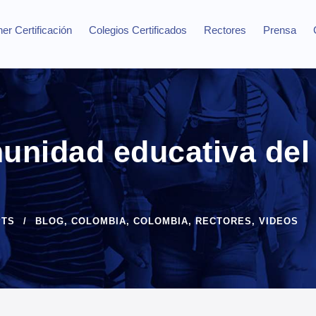
er Certificación
Colegios Certificados
Rectores
Prensa
unidad educativa del
n
PTS
BLOG
,
COLOMBIA
,
COLOMBIA
,
RECTORES
,
VIDEOS