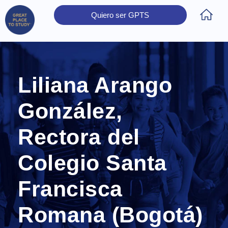
Quiero ser GPTS
Inicio
Obtener Certificación
Colegios Certificados
Rectores
Prensa
Contáctanos
Liliana Arango
González,
Rectora del
Colegio Santa
Francisca
Romana (Bogotá)