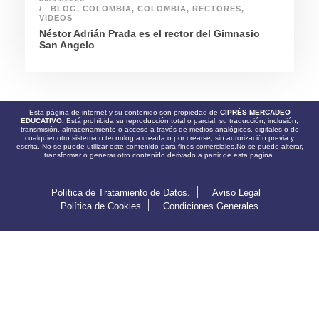
BLOG
,
COLOMBIA
,
COLOMBIA
,
RECTORES
,
VIDEOS
Néstor Adrián Prada es el rector del Gimnasio
San Angelo
Esta página de internet y su contenido son propiedad de
CIPRÉS MERCADEO
EDUCATIVO.
Está prohibida su reproducción total o parcial, su traducción, inclusión,
transmisión, almacenamiento o acceso a través de medios analógicos, digitales o de
cualquier otro sistema o tecnología creada o por crearse, sin autorización previa y
escrita. No se puede utilizar este contenido para fines comerciales.No se puede alterar,
transformar o generar otro contenido derivado a partir de esta página.
Política de Tratamiento de Datos.
Aviso Legal
Política de Cookies
Condiciones Generales