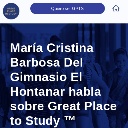
Quiero ser GPTS
Inicio
Obtener Certificación
Colegios Certificados
Rectores
Prensa
Contáctanos
María Cristina
Barbosa Del
Gimnasio El
Hontanar habla
sobre Great Place
to Study ™