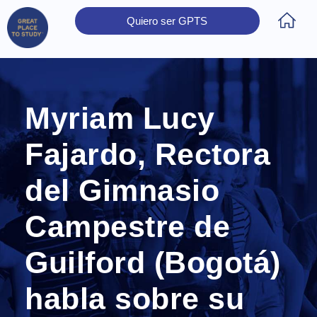
Quiero ser GPTS
Inicio
Obtener Certificación
Colegios Certificados
Rectores
Prensa
Contáctanos
Myriam Lucy
Fajardo, Rectora
del Gimnasio
Campestre de
Guilford (Bogotá)
habla sobre su