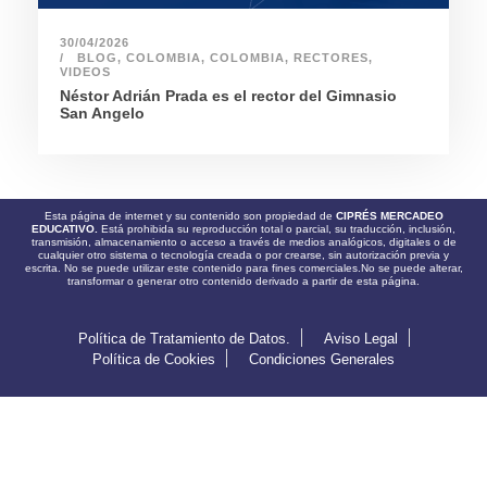
30/04/2026
BLOG
,
COLOMBIA
,
COLOMBIA
,
RECTORES
,
VIDEOS
Néstor Adrián Prada es el rector del Gimnasio
San Angelo
Esta página de internet y su contenido son propiedad de
CIPRÉS MERCADEO
EDUCATIVO.
Está prohibida su reproducción total o parcial, su traducción, inclusión,
transmisión, almacenamiento o acceso a través de medios analógicos, digitales o de
cualquier otro sistema o tecnología creada o por crearse, sin autorización previa y
escrita. No se puede utilizar este contenido para fines comerciales.No se puede alterar,
transformar o generar otro contenido derivado a partir de esta página.
Política de Tratamiento de Datos.
Aviso Legal
Política de Cookies
Condiciones Generales