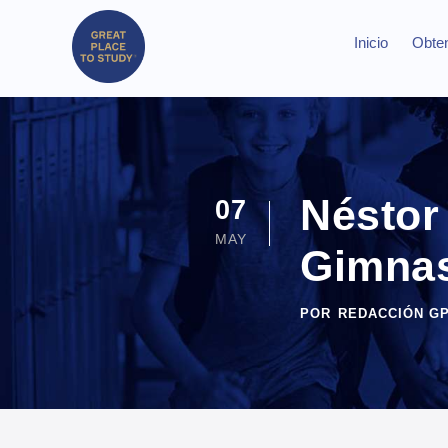
Inicio
Obten
Néstor 
07
MAY
Gimnas
POR
REDACCIÓN G