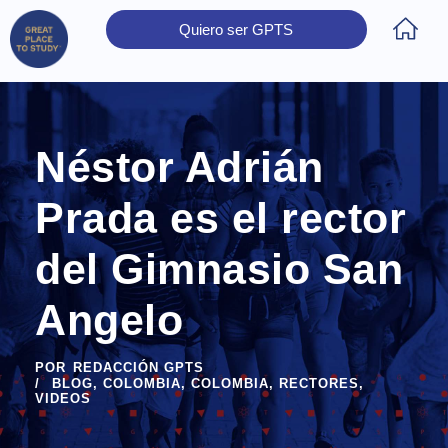
Quiero ser GPTS
Inicio
Obtener Certificación
Colegios Certificados
Rectores
Prensa
Contáctanos
Néstor Adrián
Prada es el rector
del Gimnasio San
Angelo
POR
REDACCIÓN GPTS
BLOG
,
COLOMBIA
,
COLOMBIA
,
RECTORES
,
VIDEOS