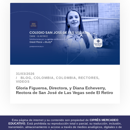
31/03/2026
BLOG
,
COLOMBIA
,
COLOMBIA
,
RECTORES
,
VIDEOS
Gloria Figueroa, Directora, y Diana Echeverry,
Rectora de San José de Las Vegas sede El Retiro
Esta página de internet y su contenido son propiedad de
CIPRÉS MERCADEO
EDUCATIVO.
Está prohibida su reproducción total o parcial, su traducción, inclusión,
transmisión, almacenamiento o acceso a través de medios analógicos, digitales o de