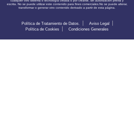
cualquier otro sistema o tecnología creada o por crearse, sin autorización previa y
escrita. No se puede utilizar este contenido para fines comerciales.No se puede alterar,
transformar o generar otro contenido derivado a partir de esta página.
Política de Tratamiento de Datos.
Aviso Legal
Política de Cookies
Condiciones Generales