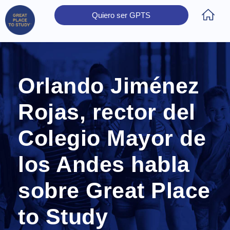
Quiero ser GPTS
Inicio
Obtener Certificación
Colegios Certificados
Rectores
Prensa
Contáctanos
Orlando Jiménez
Rojas, rector del
Colegio Mayor de
los Andes habla
sobre Great Place
to Study