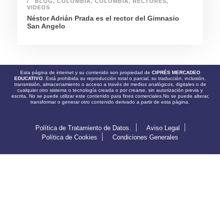
BLOG
,
COLOMBIA
,
COLOMBIA
,
RECTORES
,
VIDEOS
Néstor Adrián Prada es el rector del Gimnasio
San Angelo
Esta página de internet y su contenido son propiedad de
CIPRÉS MERCADEO
EDUCATIVO.
Está prohibida su reproducción total o parcial, su traducción, inclusión,
transmisión, almacenamiento o acceso a través de medios analógicos, digitales o de
cualquier otro sistema o tecnología creada o por crearse, sin autorización previa y
escrita. No se puede utilizar este contenido para fines comerciales.No se puede alterar,
transformar o generar otro contenido derivado a partir de esta página.
Política de Tratamiento de Datos.
Aviso Legal
Política de Cookies
Condiciones Generales