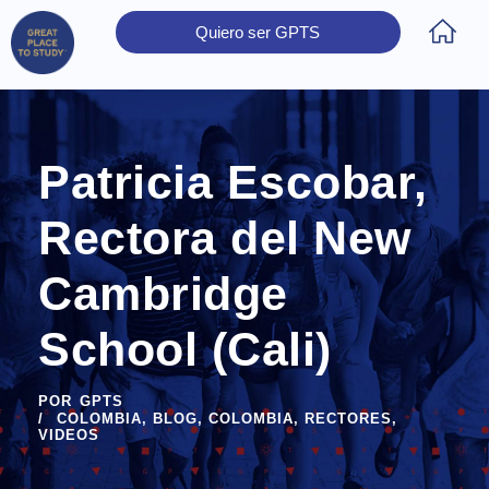
Quiero ser GPTS
Inicio
Obtener Certificación
Colegios Certificados
Rectores
Prensa
Contáctanos
Patricia Escobar,
Rectora del New
Cambridge
School (Cali)
POR
GPTS
COLOMBIA
,
BLOG
,
COLOMBIA
,
RECTORES
,
VIDEOS