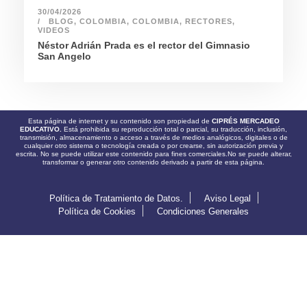
30/04/2026
BLOG
,
COLOMBIA
,
COLOMBIA
,
RECTORES
,
VIDEOS
Néstor Adrián Prada es el rector del Gimnasio
San Angelo
Esta página de internet y su contenido son propiedad de
CIPRÉS MERCADEO
EDUCATIVO.
Está prohibida su reproducción total o parcial, su traducción, inclusión,
transmisión, almacenamiento o acceso a través de medios analógicos, digitales o de
cualquier otro sistema o tecnología creada o por crearse, sin autorización previa y
escrita. No se puede utilizar este contenido para fines comerciales.No se puede alterar,
transformar o generar otro contenido derivado a partir de esta página.
Política de Tratamiento de Datos.
Aviso Legal
Política de Cookies
Condiciones Generales