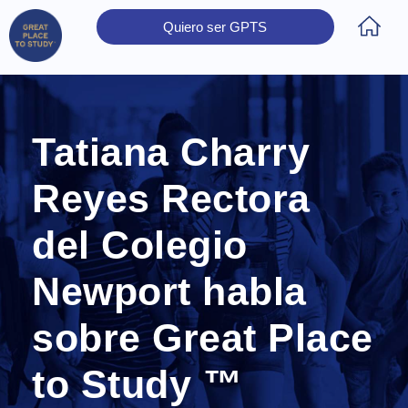
Quiero ser GPTS
Inicio
Obtener Certificación
Colegios Certificados
Rectores
Prensa
Contáctanos
Tatiana Charry
Reyes Rectora
del Colegio
Newport habla
sobre Great Place
to Study ™