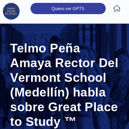
Quiero ser GPTS
Inicio
Obtener Certificación
Colegios Certificados
Rectores
Prensa
Contáctanos
Telmo Peña
Amaya Rector Del
Vermont School
(Medellín) habla
sobre Great Place
to Study ™