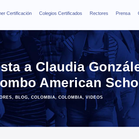
er Certificación
Colegios Certificados
Rectores
Prensa
sta a Claudia Gonzále
lombo American Scho
ORES
,
BLOG
,
COLOMBIA
,
COLOMBIA
,
VIDEOS