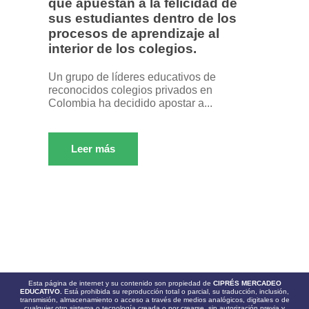
que apuestan a la felicidad de
sus estudiantes dentro de los
procesos de aprendizaje al
interior de los colegios.
Un grupo de líderes educativos de
reconocidos colegios privados en
Colombia ha decidido apostar a...
Leer más
Esta página de internet y su contenido son propiedad de
CIPRÉS MERCADEO
EDUCATIVO.
Está prohibida su reproducción total o parcial, su traducción, inclusión,
transmisión, almacenamiento o acceso a través de medios analógicos, digitales o de
cualquier otro sistema o tecnología creada o por crearse, sin autorización previa y