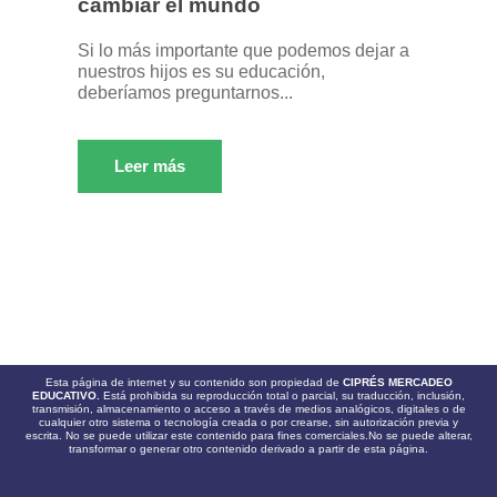
cambiar el mundo
Si lo más importante que podemos dejar a
nuestros hijos es su educación,
deberíamos preguntarnos...
Leer más
Esta página de internet y su contenido son propiedad de
CIPRÉS MERCADEO
EDUCATIVO.
Está prohibida su reproducción total o parcial, su traducción, inclusión,
transmisión, almacenamiento o acceso a través de medios analógicos, digitales o de
cualquier otro sistema o tecnología creada o por crearse, sin autorización previa y
escrita. No se puede utilizar este contenido para fines comerciales.No se puede alterar,
transformar o generar otro contenido derivado a partir de esta página.