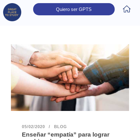
Quiero ser GPTS
Inicio
Obtener Certificación
Colegios Certificados
Rectores
Prensa
Contáctanos
05/02/2020
BLOG
Enseñar “empatía” para lograr