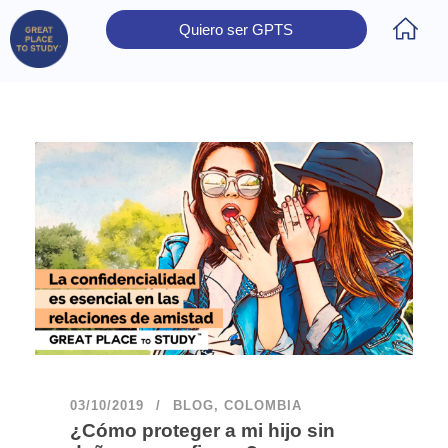
Quiero ser GPTS
Inicio
Obtener Certificación
Colegios Certificados
Rectores
Prensa
Contáctanos
03/10/2019
BLOG
,
COLOMBIA
¿Cómo proteger a mi hijo sin