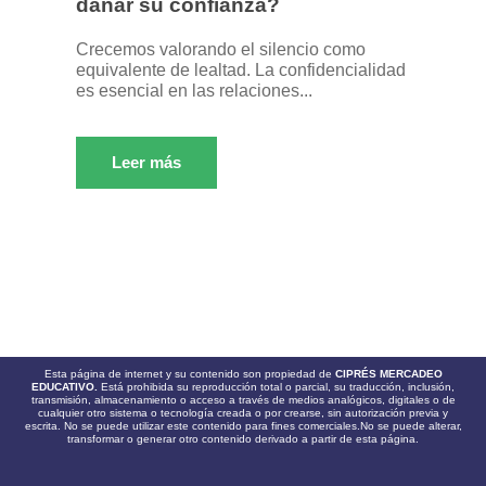
dañar su confianza?
Crecemos valorando el silencio como
equivalente de lealtad. La confidencialidad
es esencial en las relaciones...
Leer más
Esta página de internet y su contenido son propiedad de
CIPRÉS MERCADEO
EDUCATIVO.
Está prohibida su reproducción total o parcial, su traducción, inclusión,
transmisión, almacenamiento o acceso a través de medios analógicos, digitales o de
cualquier otro sistema o tecnología creada o por crearse, sin autorización previa y
escrita. No se puede utilizar este contenido para fines comerciales.No se puede alterar,
transformar o generar otro contenido derivado a partir de esta página.