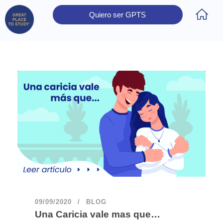
Quiero ser GPTS
Inicio
Obtener Certificación
Colegios Certificados
Rectores
Prensa
Contáctanos
09/09/2020
BLOG
Una Caricia vale mas que…