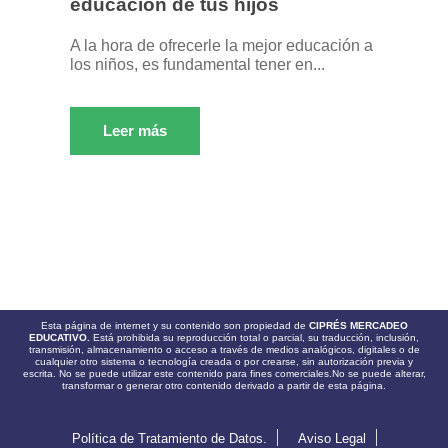
educación de tus hijos
A la hora de ofrecerle la mejor educación a
los niños, es fundamental tener en...
Leer más
Esta página de internet y su contenido son propiedad de
CIPRÉS MERCADEO
EDUCATIVO.
Está prohibida su reproducción total o parcial, su traducción, inclusión,
transmisión, almacenamiento o acceso a través de medios analógicos, digitales o de
cualquier otro sistema o tecnología creada o por crearse, sin autorización previa y
escrita. No se puede utilizar este contenido para fines comerciales.No se puede alterar,
transformar o generar otro contenido derivado a partir de esta página.
Política de Tratamiento de Datos.
Aviso Legal