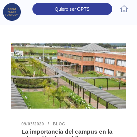
Quiero ser GPTS
Inicio
Obtener Certificación
Colegios Certificados
Rectores
Prensa
Contáctanos
09/03/2020
BLOG
La importancia del campus en la