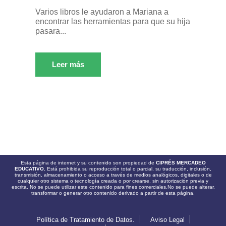
Varios libros le ayudaron a Mariana a
encontrar las herramientas para que su hija
pasara...
Leer más
Esta página de internet y su contenido son propiedad de
CIPRÉS MERCADEO
EDUCATIVO.
Está prohibida su reproducción total o parcial, su traducción, inclusión,
transmisión, almacenamiento o acceso a través de medios analógicos, digitales o de
cualquier otro sistema o tecnología creada o por crearse, sin autorización previa y
escrita. No se puede utilizar este contenido para fines comerciales.No se puede alterar,
transformar o generar otro contenido derivado a partir de esta página.
Política de Tratamiento de Datos.
Aviso Legal