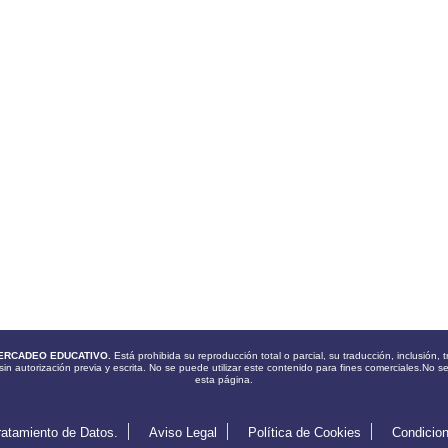
ERCADEO EDUCATIVO.
Está prohibida su reproducción total o parcial, su traducción, inclusión
sin autorización previa y escrita. No se puede utilizar este contenido para fines comerciales.No s
esta página.
ratamiento de Datos.
Aviso Legal
Política de Cookies
Condicio