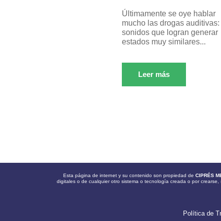
Últimamente se oye hablar
mucho las drogas auditivas:
sonidos que logran generar
estados muy similares...
Leer más
Esta página de internet y su contenido son propiedad de
CIPRÉS M
digitales o de cualquier otro sistema o tecnología creada o por crearse, 
Política de T