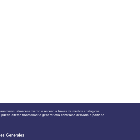
, transmisión, almacenamiento o acceso a través de medios analógicos,
e puede alterar, transformar o generar otro contenido derivado a partir de
nes Generales