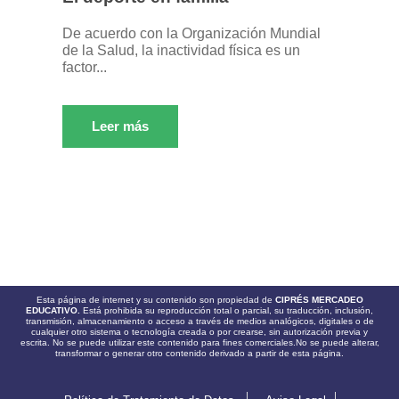
De acuerdo con la Organización Mundial
de la Salud, la inactividad física es un
factor...
Leer más
Esta página de internet y su contenido son propiedad de
CIPRÉS MERCADEO
EDUCATIVO.
Está prohibida su reproducción total o parcial, su traducción, inclusión,
transmisión, almacenamiento o acceso a través de medios analógicos, digitales o de
cualquier otro sistema o tecnología creada o por crearse, sin autorización previa y
escrita. No se puede utilizar este contenido para fines comerciales.No se puede alterar,
transformar o generar otro contenido derivado a partir de esta página.