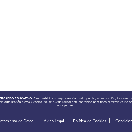
ERCADEO EDUCATIVO.
Está prohibida su reproducción total o parcial, su traducción, inclusión
sin autorización previa y escrita. No se puede utilizar este contenido para fines comerciales.No s
esta página.
ratamiento de Datos.
Aviso Legal
Política de Cookies
Condicio