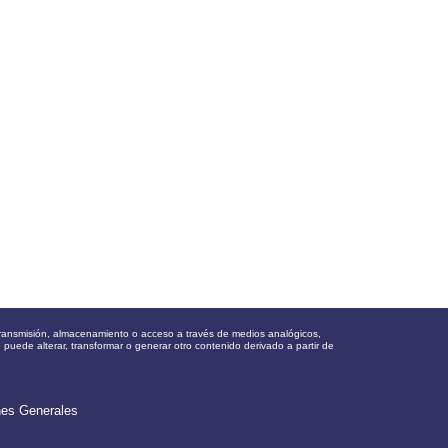
, transmisión, almacenamiento o acceso a través de medios analógicos,
e puede alterar, transformar o generar otro contenido derivado a partir de
nes Generales