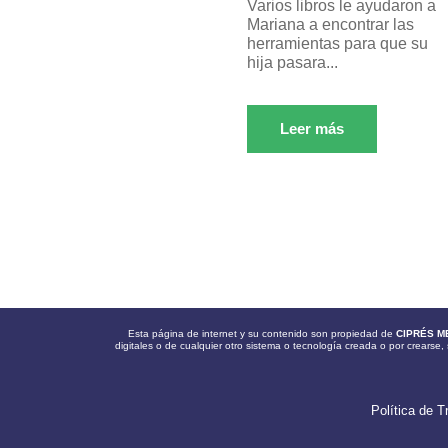
Varios libros le ayudaron a
Mariana a encontrar las
herramientas para que su
hija pasara...
Leer más
Esta página de internet y su contenido son propiedad de
CIPRÉS M
digitales o de cualquier otro sistema o tecnología creada o por crearse, 
Política de T