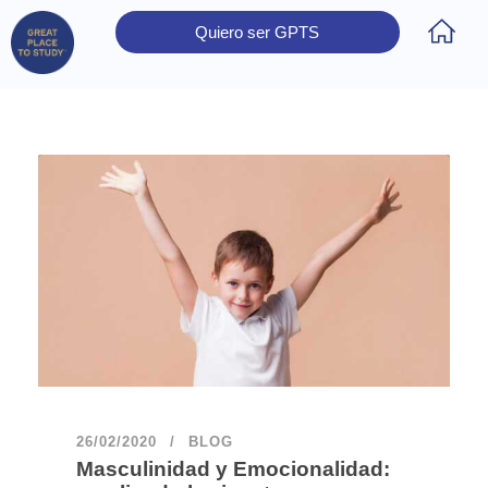
Quiero ser GPTS
Inicio
Obtener Certificación
Colegios Certificados
Rectores
Prensa
Contáctanos
26/02/2020
BLOG
Masculinidad y Emocionalidad: