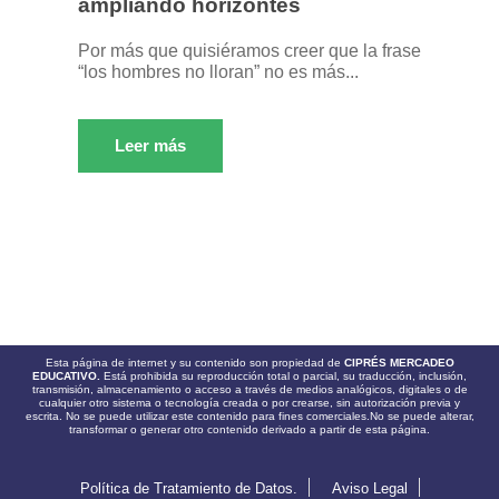
ampliando horizontes
Por más que quisiéramos creer que la frase
“los hombres no lloran” no es más...
Leer más
Esta página de internet y su contenido son propiedad de
CIPRÉS MERCADEO
EDUCATIVO.
Está prohibida su reproducción total o parcial, su traducción, inclusión,
transmisión, almacenamiento o acceso a través de medios analógicos, digitales o de
cualquier otro sistema o tecnología creada o por crearse, sin autorización previa y
escrita. No se puede utilizar este contenido para fines comerciales.No se puede alterar,
transformar o generar otro contenido derivado a partir de esta página.
Política de Tratamiento de Datos.
Aviso Legal