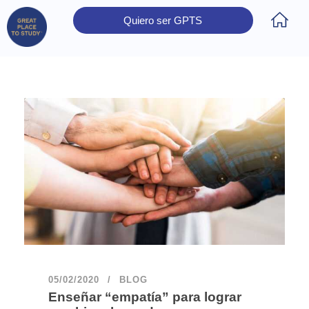
Quiero ser GPTS
Inicio
Obtener Certificación
Colegios Certificados
Rectores
Prensa
Contáctanos
05/02/2020
BLOG
Enseñar “empatía” para lograr