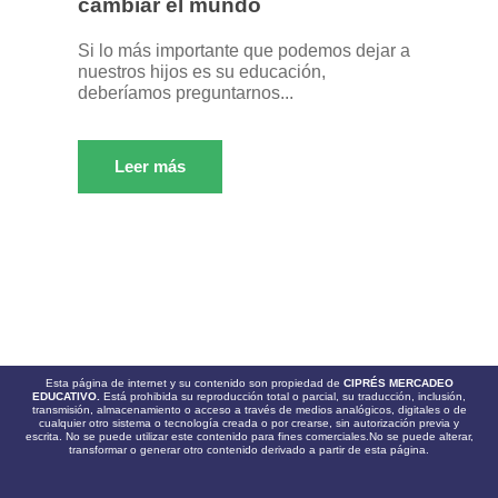
cambiar el mundo
Si lo más importante que podemos dejar a
nuestros hijos es su educación,
deberíamos preguntarnos...
Leer más
Esta página de internet y su contenido son propiedad de
CIPRÉS MERCADEO
EDUCATIVO.
Está prohibida su reproducción total o parcial, su traducción, inclusión,
transmisión, almacenamiento o acceso a través de medios analógicos, digitales o de
cualquier otro sistema o tecnología creada o por crearse, sin autorización previa y
escrita. No se puede utilizar este contenido para fines comerciales.No se puede alterar,
transformar o generar otro contenido derivado a partir de esta página.