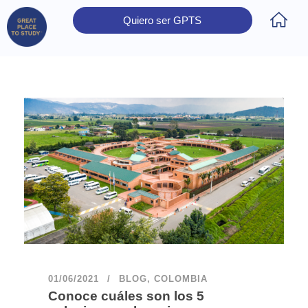
Quiero ser GPTS
Inicio
Obtener Certificación
Colegios Certificados
Rectores
Prensa
Contáctanos
01/06/2021
BLOG
,
COLOMBIA
Conoce cuáles son los 5