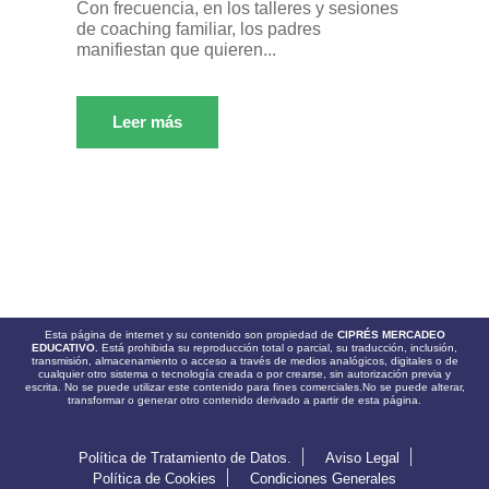
Con frecuencia, en los talleres y sesiones
de coaching familiar, los padres
manifiestan que quieren...
Leer más
Esta página de internet y su contenido son propiedad de
CIPRÉS MERCADEO
EDUCATIVO.
Está prohibida su reproducción total o parcial, su traducción, inclusión,
transmisión, almacenamiento o acceso a través de medios analógicos, digitales o de
cualquier otro sistema o tecnología creada o por crearse, sin autorización previa y
escrita. No se puede utilizar este contenido para fines comerciales.No se puede alterar,
transformar o generar otro contenido derivado a partir de esta página.
Política de Tratamiento de Datos.
Aviso Legal
Política de Cookies
Condiciones Generales