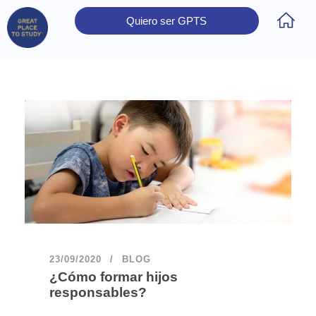
Quiero ser GPTS
Inicio
Obtener Certificación
Colegios Certificados
Rectores
Prensa
Contáctanos
23/09/2020
BLOG
¿Cómo formar hijos
responsables?