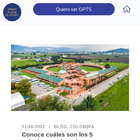
Quiero ser GPTS
Inicio
Obtener Certificación
Colegios Certificados
Rectores
Prensa
Contáctanos
01/06/2021
BLOG
,
COLOMBIA
Conoce cuáles son los 5