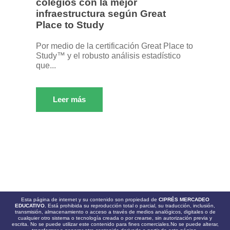
colegios con la mejor
infraestructura según Great
Place to Study
Por medio de la certificación Great Place to
Study™ y el robusto análisis estadístico
que...
Leer más
Esta página de internet y su contenido son propiedad de
CIPRÉS MERCADEO
EDUCATIVO.
Está prohibida su reproducción total o parcial, su traducción, inclusión,
transmisión, almacenamiento o acceso a través de medios analógicos, digitales o de
cualquier otro sistema o tecnología creada o por crearse, sin autorización previa y
escrita. No se puede utilizar este contenido para fines comerciales.No se puede alterar,