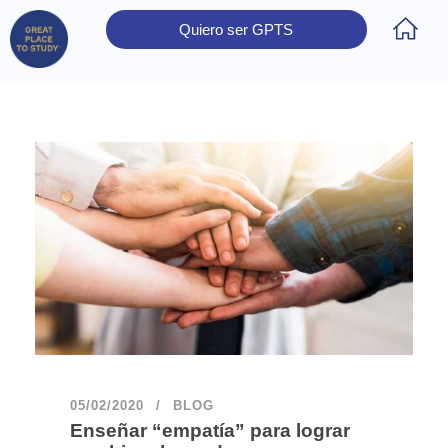
Quiero ser GPTS
Inicio
Obtener Certificación
Colegios Certificados
Rectores
Prensa
Contáctanos
05/02/2020
BLOG
Enseñar “empatía” para lograr