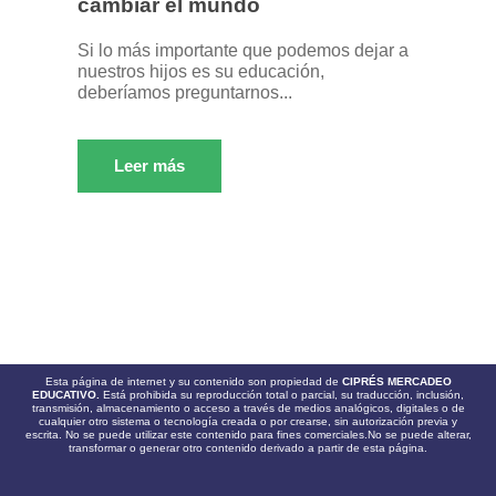
cambiar el mundo
Si lo más importante que podemos dejar a
nuestros hijos es su educación,
deberíamos preguntarnos...
Leer más
Esta página de internet y su contenido son propiedad de
CIPRÉS MERCADEO
EDUCATIVO.
Está prohibida su reproducción total o parcial, su traducción, inclusión,
transmisión, almacenamiento o acceso a través de medios analógicos, digitales o de
cualquier otro sistema o tecnología creada o por crearse, sin autorización previa y
escrita. No se puede utilizar este contenido para fines comerciales.No se puede alterar,
transformar o generar otro contenido derivado a partir de esta página.