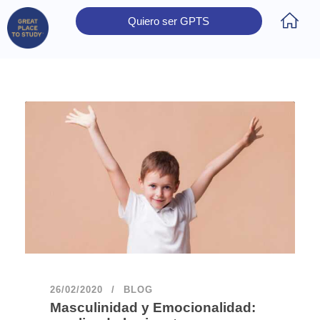
Quiero ser GPTS
Inicio
Obtener Certificación
Colegios Certificados
Rectores
Prensa
Contáctanos
26/02/2020
BLOG
Masculinidad y Emocionalidad: