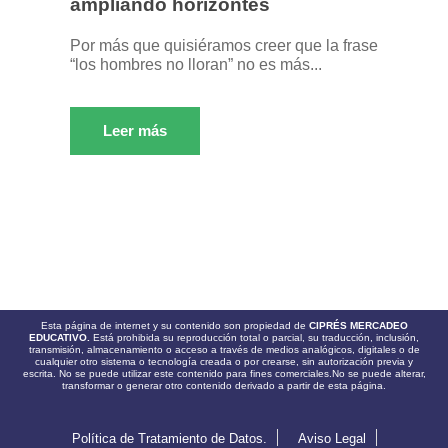
ampliando horizontes
Por más que quisiéramos creer que la frase
“los hombres no lloran” no es más...
Leer más
Esta página de internet y su contenido son propiedad de
CIPRÉS MERCADEO
EDUCATIVO.
Está prohibida su reproducción total o parcial, su traducción, inclusión,
transmisión, almacenamiento o acceso a través de medios analógicos, digitales o de
cualquier otro sistema o tecnología creada o por crearse, sin autorización previa y
escrita. No se puede utilizar este contenido para fines comerciales.No se puede alterar,
transformar o generar otro contenido derivado a partir de esta página.
Política de Tratamiento de Datos.
Aviso Legal